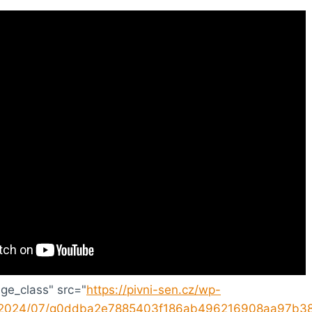
ge_class" src="
https://pivni-sen.cz/wp-
s/2024/07/g0ddba2e7885403f186ab496216908aa97b3