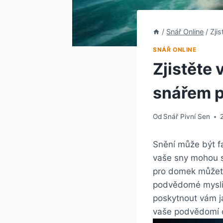
/
Snář Online
/
Zji
SNÁŘ ONLINE
Zjistěte
snářem p
Od
Snář Pivní Sen
Snění může být fa
vaše sny mohou s
pro domek můžete
podvědomé mysli.
poskytnout vám j
vaše podvědomí c