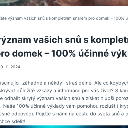
stěte význam vašich snů s kompletním snářem pro domek – 100% ú
 význam vašich snů s komple
ro domek – 100% účinné výk
29. 11. 2024
scinující, záhadné a někdy i strašidelné. Ale co kdybyc
krývat důležité vzkazy a informace pro váš život? S k
 odhalit skrytý význam vašich snů a získat hlubší poro
 Naše 100% účinné výklady vám pomohou rozluštit kry
asné odpovědi. Pojďte s námi na cestu do světa snů a 
hce sdělit!