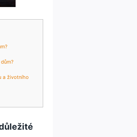
ům?
e dům?
 a životního
 důležité