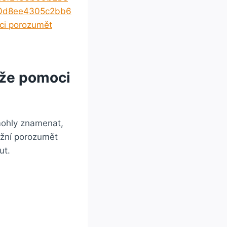
70d8ee4305c2bb6
ci porozumět
ůže pomoci
mohly znamenat,
žní porozumět
ut.