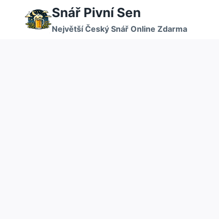
Přeskočit
Snář Pivní Sen
na
Největší Český Snář Online Zdarma
obsah