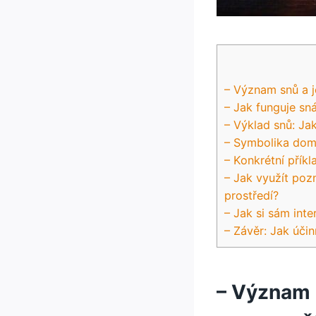
– Význam snů a j
– Jak funguje s
– Výklad snů: Ja
– Symbolika dom
– Konkrétní přík
– Jak využít poz
prostředí?
– Jak si sám int
– Závěr: Jak účin
– Význam s