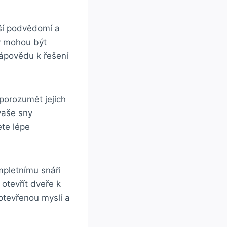
aší podvědomí a
y mohou být
ápovědu k řešení
porozumět jejich
vaše sny
ete lépe
mpletnímu snáři
otevřít dveře k
otevřenou myslí a