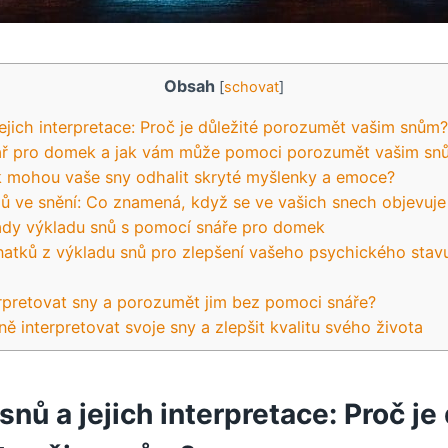
Obsah
[
schovat
]
ejich interpretace: Proč je důležité porozumět vašim snům?
nář pro domek a jak vám může pomoci porozumět vašim sn
k mohou vaše sny odhalit skryté myšlenky a emoce?
ů ve snění: Co znamená, když se ve vašich snech objevuj
lady výkladu snů s pomocí snáře pro domek
natků z výkladu snů pro zlepšení vašeho psychického stavu
erpretovat sny a porozumět jim bez pomoci snáře?
ně interpretovat svoje sny a zlepšit kvalitu svého života
nů a jejich interpretace: Proč je