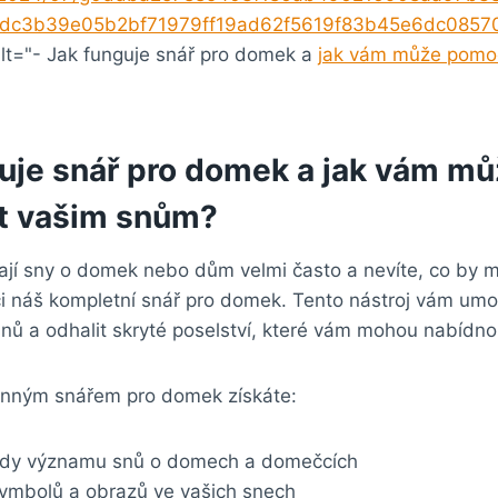
bdc3b39e05b2bf71979ff19ad62f5619f83b45e6dc085
alt="- Jak funguje snář pro domek a
jak vám může pomo
guje snář pro domek a jak vám m
t vašim snům?
jí sny o domek nebo dům velmi často a nevíte, co by 
náš kompletní snář pro domek. Tento nástroj vám umo
nů a odhalit skryté poselství, které vám mohou nabídno
inným snářem pro domek získáte:
lady významu snů o domech a domečcích
 symbolů a obrazů ve vašich snech