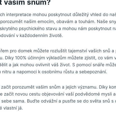
t vašim snům?
ich interpretace mohou poskytnout důležitý vhled do n
 porozumět našim emocím, obavám a touhám. Naše sn
skrytého psychického stavu a mohou nám poskytnout n
odování v každodenním životě.
řem pro domek můžete rozluštit tajemství vašich snů a 
. Díky 100% účinným výkladům můžete zjistit, co vám 
dělit a jak mohou ovlivnit váš život. S pomocí snáře můž
nitru a napomoci k osobnímu růstu a sebepoznání.
 začít porozumět vašim snům a jejich významu. Díky ko
 začít novou cestu objevování vaší podvědomé mysli a 
 sebe sama. Buďte odvážní a pusťte se do světa snů s 
 vlastní já.