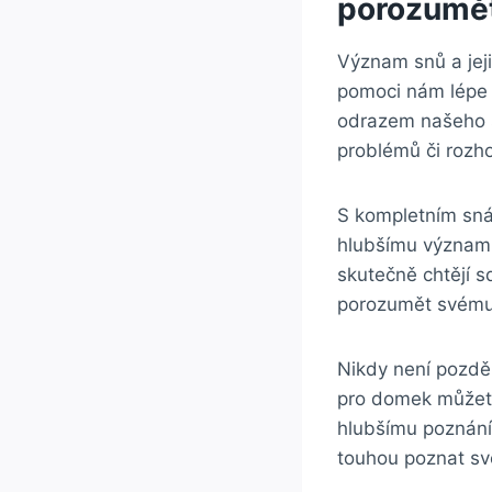
porozumě
Význam snů a jej
pomoci nám lépe
odrazem našeho 
problémů či rozh
S kompletním sná
hlubšímu významu
skutečně chtějí s
porozumět svému 
Nikdy není pozdě
pro domek můžete
hlubšímu poznání
touhou poznat své