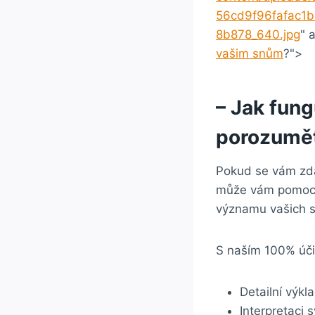
56cd9f96fafac1
8b878_640.jpg
" 
vašim snům
?">
– Jak fun
porozumě
Pokud se vám zda
může vám pomoci 
významu vašich s
S naším 100% úč
Detailní výk
Interpretaci