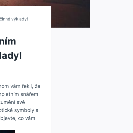
činné výklady!
tním
lady!
hom vám řekli, že
ompletním snářem
zumění své
ptické symboly a
objevte, co vám