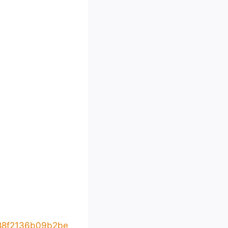
88f2136b09b2be