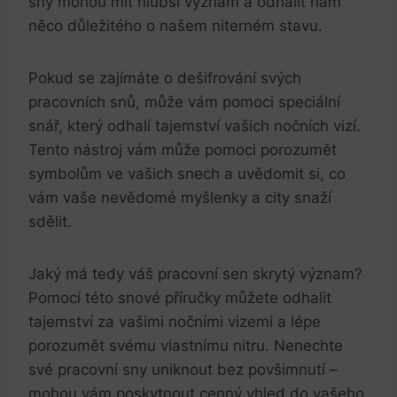
sny mohou mít hlubší význam a odhalit nám
něco důležitého o našem niterném stavu.
Pokud se zajímáte o dešifrování svých
pracovních snů, může vám pomoci speciální
snář, který odhalí tajemství vašich nočních vizí.
Tento nástroj vám může pomoci porozumět
symbolům ve vašich snech a uvědomit si, co
vám vaše nevědomé myšlenky a city snaží
sdělit.
Jaký má tedy váš pracovní sen skrytý význam?
Pomocí této snové příručky můžete odhalit
tajemství za vašimi nočními vizemi a lépe
porozumět svému vlastnímu nitru. Nenechte
své pracovní sny uniknout bez povšimnutí –
mohou vám poskytnout cenný vhled do vašeho