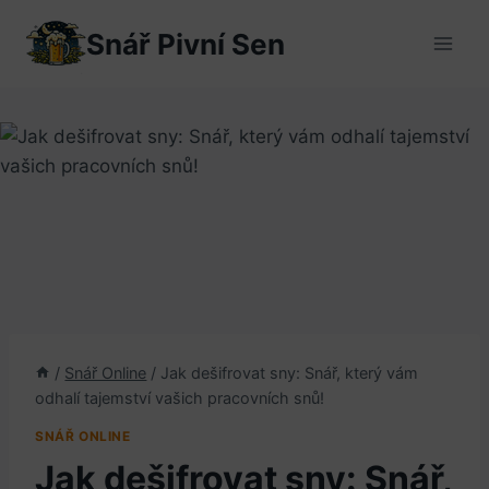
Přeskočit
Snář Pivní Sen
na
obsah
/
Snář Online
/
Jak dešifrovat sny: Snář, který vám
odhalí tajemství vašich pracovních snů!
SNÁŘ ONLINE
Jak dešifrovat sny: Snář,