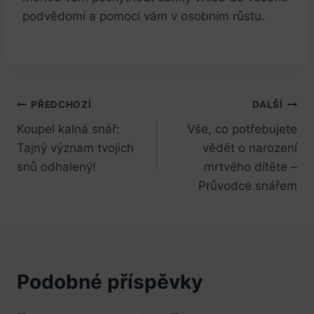
podvědomí a pomoci vám v osobním růstu.
Navigace
PŘEDCHOZÍ
DALŠÍ
Koupel kalná snář:
Vše, co potřebujete
pro
Tajný význam tvojich
vědět o narození
příspěvek
snů odhalený!
mrtvého dítěte –
Průvodce snářem
Podobné příspěvky