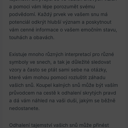
a pomoci vám lépe porozumět svému
podvědomí. Každý⁤ prvek ve vašem snu má
potenciál ⁢odkrýt hlubší význam ‍a poskytnout
vám cenné informace ​o vašem emočním stavu,⁢
touhách a obavách.
Existuje mnoho různých interpretací pro různé
symboly ve snech, a tak je důležité sledovat
vzory a často se ptát‌ sami ⁢sebe ⁤na otázky,
které vám mohou pomoci rozluštit záhadu
vašich snů. Koupel⁤ kalných snů může být vaším
průvodcem na cestě ⁣k odhalení skrytých pravd
a dá vám náhled na vaši duši, jakým se běžně
nedostanete.
Odhalení tajemství vašich snů může přinést