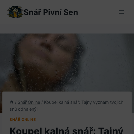
Přeskočit
Snář Pivní Sen
na
obsah
/
Snář Online
/
Koupel kalná snář: Tajný význam tvojich
snů odhalený!
SNÁŘ ONLINE
Koupel kalná snář: Tajný