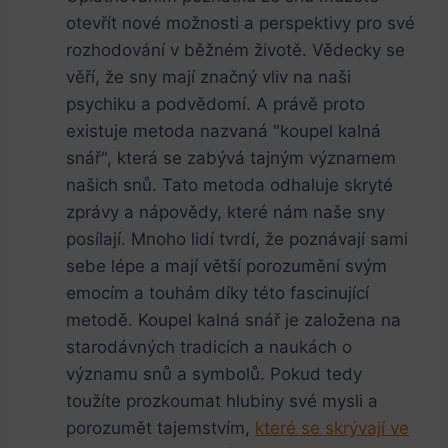
otevřít nové možnosti a perspektivy pro své
rozhodování v běžném životě. Vědecky se
věří, že ⁣sny mají značný vliv na naši
⁢psychiku a podvědomí. A právě proto
existuje metoda nazvaná "koupel kalná
snář", která se zabývá tajným významem
našich snů. Tato metoda odhaluje skryté
zprávy a nápovědy, které nám naše sny
posílají. Mnoho lidí tvrdí, že‌ poznávají sami
sebe lépe a ‌mají větší porozumění svým
emocím​ a touhám díky této ‌fascinující
metodě. Koupel kalná⁢ snář je založena na
⁤starodávných ⁢tradicích a naukách o
významu⁤ snů a symbolů. Pokud tedy
toužíte prozkoumat⁤ hlubiny své mysli a
porozumět tajemstvím,
které se skrývají ve