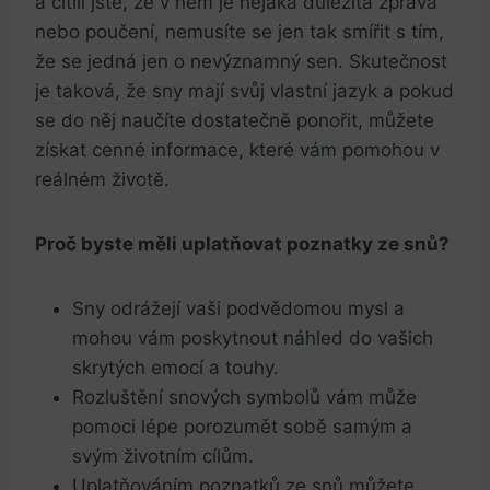
a cítili jste, že v něm je nějaká důležitá zpráva
nebo poučení, nemusíte se jen tak smířit s tím,
že se jedná ​jen o nevýznamný sen. Skutečnost
⁣je taková, že sny mají svůj vlastní jazyk a pokud
se do‍ něj ‍naučíte dostatečně ponořit, můžete
získat cenné informace, které vám pomohou⁣ v
reálném životě.
Proč byste měli uplatňovat poznatky ze snů?
Sny odrážejí vaši podvědomou mysl a
mohou vám ⁤poskytnout náhled‌ do‌ vašich
skrytých emocí a touhy.
Rozluštění snových symbolů vám může
‍pomoci lépe porozumět sobě ‍samým a
svým životním cílům.
Uplatňováním poznatků ze snů můžete