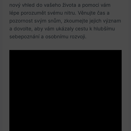
nový vhled do vašeho života a pomoci vám
lépe porozumět svému ​nitru. Věnujte čas a
pozornost svým snům, ‍zkoumejte jejich význam
a dovolte, aby vám‍ ukázaly​ cestu k hlubšímu
sebepoznání a osobnímu rozvoji.