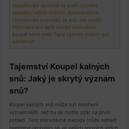
Objasňování symbolů ⁣ve snáři: Odhalte
⁢výsledky‌ vašich nočních dobrodružství
Uplatňování poznatků ze snů: Jak využít
informace pro ​lepší životní rozhodnutí
Koupel kalná ‍snář: Tajný význam​ tvojich snů​
odhalený!
Tajemství Koupel kalných
snů:⁤ Jaký je skrytý význam
snů?
Koupel kalných snů ⁤může být mnohem
významnější, než by se mohlo zdát na první
pohled. Tato ⁤starodávná metoda může odhalit
tajemství ukrývající se ve vašich snových vizích