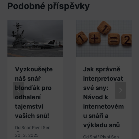
Podobné příspěvky
Vyzkoušejte
Jak správně
náš snář
interpretovat
blonďák pro
své sny:
odhalení
Návod k
tajemství
internetovém
vašich snů!
u snáři a
výkladu snů
Od
Snář Pivní Sen
30. 3. 2025
Od
Snář Pivní Sen