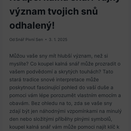
význam tvojich snů
odhalený!
Od
Snář Pivní Sen
3. 1. 2025
Můžou vaše sny mít hlubší význam, než si
myslíte? Co koupel kalná snář může prozradit o
vašem podvědomí a skrytých touhách? Tato
stará tradice snové interpretace může
poskytnout fascinující pohled ⁣do vaší duše a
pomoci⁤ vám lépe ‍porozumět vlastním emocím a
obavám. Bez ohledu na to, ​zda se vaše sny
zdají být jen náhodnými vzpomínkami na minulý
den nebo složitými příběhy plnými symbolů,
koupel kalná snář vám může pomoci najít klíč k