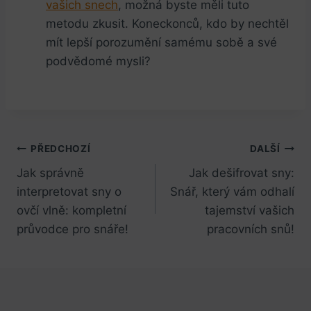
vašich snech
, možná byste měli tuto
metodu zkusit. Koneckonců, kdo by nechtěl
mít lepší porozumění samému sobě a své
podvědomé mysli?​
Navigace
PŘEDCHOZÍ
DALŠÍ
Jak správně
Jak dešifrovat sny:
pro
interpretovat sny o
Snář, který vám odhalí
příspěvek
ovčí vlně: kompletní
tajemství vašich
průvodce pro snáře!
pracovních snů!