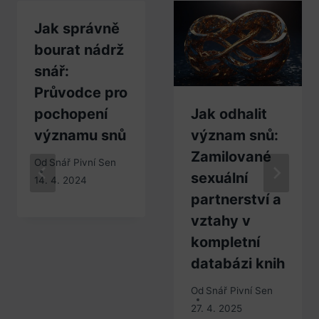
Jak správně
bourat nádrž
snář:
Průvodce pro
pochopení
Jak odhalit
významu snů
význam snů:
Zamilované
Od
Snář Pivní Sen
sexuální
14. 4. 2024
partnerství a
vztahy v
kompletní
databázi knih
Od
Snář Pivní Sen
27. 4. 2025