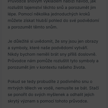
Průvodce snovým výkladem nabízí návod, jak
rozluštit tajemství těchto snů a porozumět jim
lépe. Pomocí několika jednoduchých kroků
můžete získat hlubší pohled do své podvědomí
a porozumět těmto snům.
Je důležité si uvědomit, že sny jsou jen obrazy
a symboly, které naše podvědomí vytváří.
Nikdy bychom neměli brát sny příliš doslovně.
Průvodce nám pomůže rozluštit tyto symboly a
porozumět jim v kontextu našeho života.
Pokud se tedy probudíte z podivného snu o
mrtvých tělech ve vodě, nemusíte se bát. Stačí
se ponořit do svých myšlenek a odhalit jejich
skrytý význam s pomocí tohoto průvodce.