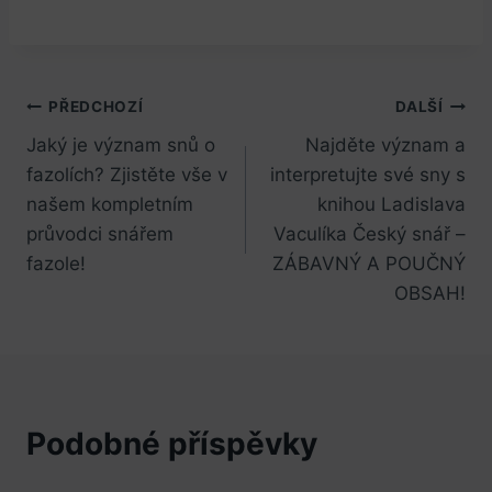
Navigace
PŘEDCHOZÍ
DALŠÍ
Jaký je význam snů o
Najděte význam a
pro
fazolích? Zjistěte vše v
interpretujte své sny s
příspěvek
našem kompletním
knihou Ladislava
průvodci snářem
Vaculíka Český snář –
fazole!
ZÁBAVNÝ A POUČNÝ
OBSAH!
Podobné příspěvky