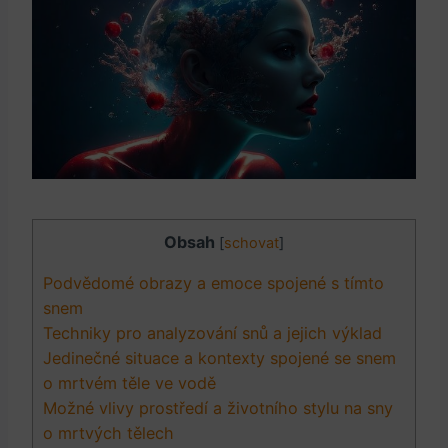
Obsah
[
schovat
]
Podvědomé obrazy a emoce spojené s tímto
snem
Techniky pro analyzování snů a jejich výklad
Jedinečné situace a kontexty spojené se snem
o mrtvém těle ve vodě
Možné vlivy prostředí a životního stylu na sny
o mrtvých tělech