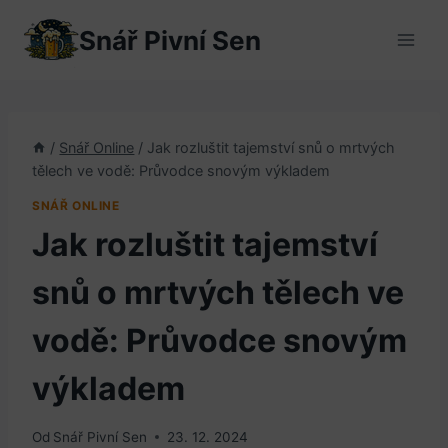
Přeskočit
Snář Pivní Sen
na
obsah
/
Snář Online
/
Jak rozluštit tajemství snů o mrtvých
tělech ve vodě: Průvodce snovým výkladem
SNÁŘ ONLINE
Jak rozluštit tajemství
snů o mrtvých tělech ve
vodě: Průvodce snovým
výkladem
Od
Snář Pivní Sen
23. 12. 2024