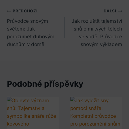
Navigace
PŘEDCHOZÍ
DALŠÍ
Průvodce snovým
Jak rozluštit tajemství
pro
světem: Jak
snů o mrtvých tělech
příspěvek
porozumět duhovým
ve vodě: Průvodce
duchům v domě
snovým výkladem
Podobné příspěvky