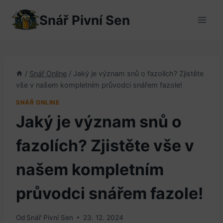
Přeskočit
Snář Pivní Sen
na
obsah
/
Snář Online
/
Jaký je význam snů o fazolích? Zjistěte
vše v našem kompletním průvodci snářem fazole!
SNÁŘ ONLINE
Jaký je význam snů o
fazolích? Zjistěte vše v
našem kompletním
průvodci snářem fazole!
Od
Snář Pivní Sen
23. 12. 2024