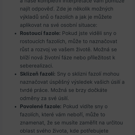
a naše kompletní interpretace vám pomůže
najít odpověď. Zde je několik možných
výkladů snů o fazolích a jak je můžete
aplikovat na své osobní situace:
Rostoucí fazole:
Pokud jste viděli sny o
rostoucích fazolích, může to naznačovat
růst a rozvoj ve vašem životě. Možná se
blíží nová životní fáze nebo příležitost k
seberealizaci.
Sklizeň fazolí:
Sny o sklizni fazolí mohou
naznačovat úspěšný výsledek vašich úsilí a
tvrdé práce. Možná se brzy dočkáte
odměny za své úsilí.
Povolené fazole:
Pokud vidíte sny o
fazolích, které vám neboří, může to
znamenat, že se musíte zaměřit na určitou
oblast svého života, kde potřebujete