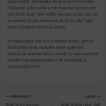
snaží sdělit. Symbolika ohně a lesních požárů
může být velmi silná a mít hluboký význam pro
váš život. Snář vám může pomoci zjistit, zda se
ve vašem životě odehrává něco, co vás “pálí”
nebo vyvolává strach a uzkost.
Prozkoumejte své sny a nechte snáře, jako je
Snář požár lesa, rozluštit jejich tajemství.
Možná se dozvíte něco o sobě, co vám pomůže
rozšířit své sebepoznání a žít šťastnější a
vyváženější život.
Navigace
PŘEDCHOZÍ
DALŠÍ
Snář první pomoc:
Snář online ryze: Jak