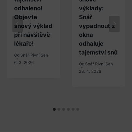
odhaleno!
výklady:
Objevte
Snář
snový výklad
vypadnout z
při návštěvě
okna
lékaře!
odhaluje
tajemství snů
Od
Snář Pivní Sen
6. 3. 2026
Od
Snář Pivní Sen
23. 4. 2026