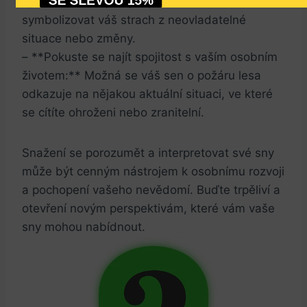
opakovaně zdají sny o požáru lesa, mohou
NEMÁM ZÁJEM, NECHCI SE CÍTIT ODPOČATÝ A 
SVĚŽÍ
symbolizovat váš strach z neovladatelné
situace nebo změny.
– **Pokuste se najít spojitost s vaším osobním
životem:** Možná se váš sen o požáru lesa
odkazuje na nějakou aktuální situaci, ve které
se cítíte ohroženi nebo zranitelní.
Snažení se porozumět a interpretovat své sny
může být cenným nástrojem k osobnímu rozvoji
a pochopení vašeho nevědomí. Buďte trpěliví a
otevření novým perspektivám, které vám vaše
sny mohou nabídnout.