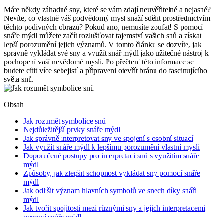
Máte ⁣někdy ⁣záhadné sny, které se⁢ vám ‍zdají⁤ neuvěřitelné a nejasné?
Nevíte, co vlastně váš podvědomý mysl⁢ snaží sdělit prostřednictvím
těchto podivných obrazů? Pokud ano, nemusíte zoufat! S‍ pomocí
snáře‌ mýdl můžete ⁤začít⁣ rozlušťovat tajemství vašich snů a ⁤získat
lepší ⁢porozumění jejich významů. V tomto článku se dozvíte, jak
správně​ vykládat své sny a ‌využít ⁤snář mýdl jako užitečné nástroj k
pochopení vaší ‍nevědomé mysli. Po přečtení této informace se
budete cítit ‌více ⁣sebejistí⁢ a‌ připraveni otevřít bránu do fascinujícího
světa snů.
Obsah
Jak rozumět symbolice⁣ snů
Nejdůležitější prvky snáře mýdl
Jak správně interpretovat‍ sny ve spojení s osobní situací
Jak využít snáře mýdl k‌ lepšímu porozumění vlastní ‌mysli
Doporučené postupy pro interpretaci snů⁤ s využitím snáře
mýdl
Způsoby, jak ⁣zlepšit schopnost vykládat sny pomocí snáře
mýdl
Jak odlišit‍ význam hlavních symbolů ve ⁢snech díky snáři
mýdl
Jak tvořit⁢ spojitosti⁤ mezi různými sny ⁣a ‍jejich interpretacemi⁤
pomocí snáře ⁣mýdl