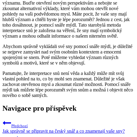
významu.⁢ Buďte otevření ⁣novým ‌perspektivám ⁢a nebojte se
⁣zkoumat alternativní‍ výklady, které⁣ vám mohou‍ otevřít nové
pohledy na⁣ vaši podvědomou mysl. Máte pocit, že vaše sny ‍mají
hlubší význam⁣ a chtěli ⁢byste je lépe⁤ porozumět? Jednou‍ z​ cest, ⁤jak
toho⁢ dosáhnout, je ​pomocí snáře mýdl. Tato starobylá metoda
interpretace snů je založena na ‍věření, že sny mají symbolický
význam a ‍mohou odhalit⁣ informace‍ o našem niterném světě.
Abychom správně vykládali své​ sny⁤ pomocí snáře mýdl, je důležité⁤
se⁣ nejprve zamyslet nad ‌svým osobním ​kontextem a emocemi
spojenými se snem. Poté⁢ můžeme vyhledat význam‌ různých
symbolů a motivů, které se v něm objevují.
Pamatujte, že interpretace snů není věda a každý může ​mít svůj
vlastní pohled na to, co by ⁤mohl sen znamenat.⁤ Důležité je však
zachovat otevřenou ‌mysl a ‍zkoumat ⁤různé možnosti. Pomocí snáře
mýdl ‌tak⁤ můžete lépe porozumět svým snům a možná i objevit něco‌
nového o sobě samých. ⁤
Navigace pro příspěvek
Předchozí
Jak správně se připravit na český snář a co znamenají vaše sny?