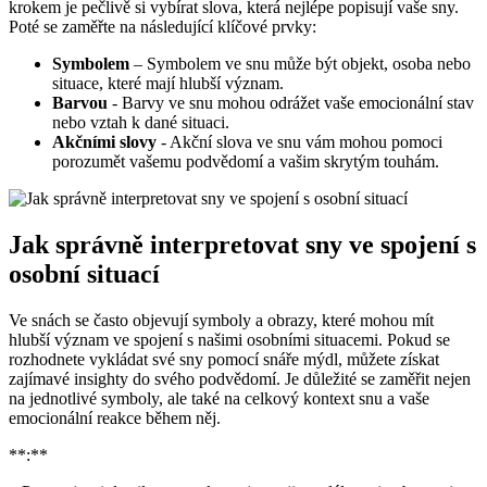
krokem je pečlivě ⁢si vybírat slova, která nejlépe popisují vaše⁣ sny.⁤
Poté se zaměřte na‍ následující klíčové prvky:
Symbolem
– Symbolem ve snu může být objekt, osoba nebo
situace,⁤ které mají hlubší význam.
Barvou
-‌ Barvy ve snu mohou odrážet vaše ⁤emocionální⁤ stav
‌nebo vztah k dané situaci.
Akčními⁣ slovy
-‌ Akční slova ve‌ snu vám mohou pomoci
porozumět vašemu podvědomí ‌a vašim skrytým⁤ touhám.
Jak správně interpretovat‍ sny ve spojení s
osobní situací
Ve snách ‌se často objevují symboly⁤ a ‌obrazy, které ⁢mohou mít
hlubší význam⁤ ve spojení s našimi osobními situacemi.⁣ Pokud ⁣se‌
rozhodnete vykládat své sny ‍pomocí snáře mýdl, můžete získat
zajímavé ​insighty‌ do svého podvědomí. Je ‍důležité se ⁤zaměřit nejen
⁣na jednotlivé ⁣symboly, ale také na celkový kontext snu a vaše
⁣emocionální reakce během⁤ něj.
**:**