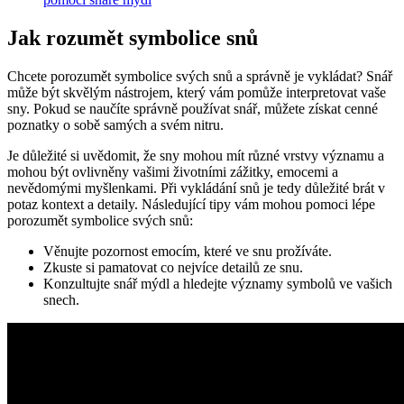
Jak rozumět symbolice⁣ snů
Chcete porozumět symbolice svých snů a správně je vykládat? ‍Snář
může být skvělým nástrojem, který vám pomůže interpretovat vaše‍
sny. Pokud‌ se naučíte správně používat snář, můžete⁢ získat cenné
poznatky o sobě samých a svém ‍nitru.
Je⁤ důležité si uvědomit, že​ sny mohou mít různé ‍vrstvy významu‌ a​
mohou být ovlivněny vašimi​ životními zážitky,‍ emocemi a
nevědomými myšlenkami. ​Při⁢ vykládání snů je tedy důležité brát v
⁣potaz kontext ​a detaily. Následující‍ tipy‍ vám mohou pomoci lépe⁣
porozumět⁤ symbolice svých snů:
Věnujte pozornost⁢ emocím, které ‌ve snu prožíváte.
Zkuste si pamatovat co ‍nejvíce​ detailů ze‍ snu.
Konzultujte snář mýdl a hledejte významy symbolů ve vašich
⁢snech.