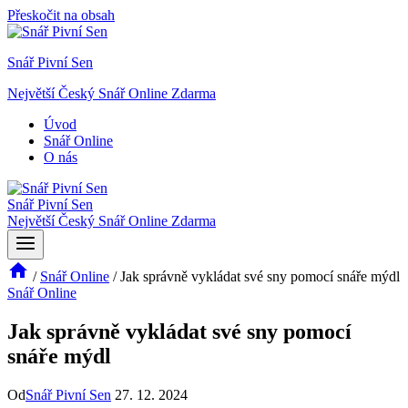
Přeskočit na obsah
Snář Pivní Sen
Největší Český Snář Online Zdarma
Úvod
Snář Online
O nás
Snář Pivní Sen
Největší Český Snář Online Zdarma
/
Snář Online
/
Jak správně vykládat své sny pomocí snáře mýdl
Snář Online
Jak správně vykládat své sny pomocí
snáře mýdl
Od
Snář Pivní Sen
27. 12. 2024