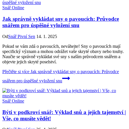
Snář Online
Jak správně vykládat sny o pavoucích: Průvodce
snářem pro úspěšné vyložení snu
Od
Snář Pivní Sen
14. 1. 2025
Pokud se vám zdá o pavoucích, neváhejte! Sny o pavoucích mají
specifický význam a mohou odrážet vaše skryté obavy nebo touhy.
Naučte se správně vykládat své sny s naším průvodcem snářem a
objevte jejich skryté poselství.
Přečtěte si více
Jak správně vykládat sny o pavoucích: Průvodce
snářem pro úspěšné vyložení snu
Snář Online
Býti v podkroví snář: Výklad snů a jejich tajemství |
Vše, co musíte vědět!