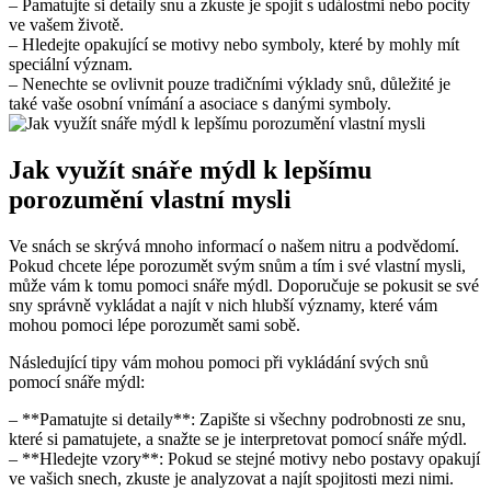
– Pamatujte ‌si detaily ‍snu a zkuste je⁤ spojit s událostmi⁢ nebo ​pocity
ve vašem životě.
– ⁣Hledejte opakující se motivy nebo symboly, které by​ mohly mít
speciální význam.
– Nenechte‍ se ovlivnit ‍pouze tradičními výklady⁤ snů,‍ důležité ‌je
také vaše osobní vnímání a asociace s danými symboly.
Jak využít snáře mýdl k‌ lepšímu
porozumění vlastní ‌mysli
Ve snách​ se skrývá mnoho informací o našem​ nitru a podvědomí.
Pokud chcete lépe porozumět svým ⁢snům a tím i své vlastní mysli,
‌může vám k tomu ⁢pomoci‍ snáře mýdl. Doporučuje⁣ se pokusit se své
sny správně vykládat a najít v nich​ hlubší významy, které vám
mohou pomoci lépe porozumět sami ⁢sobě.
Následující‌ tipy vám mohou‍ pomoci při vykládání svých snů
pomocí snáře⁢ mýdl:
– **Pamatujte ⁢si detaily**: Zapište si všechny podrobnosti⁢ ze snu,⁤
které ‌si pamatujete, a snažte se ⁢je interpretovat pomocí snáře mýdl.
– ⁢**Hledejte ⁢vzory**: Pokud se stejné motivy nebo postavy⁢ opakují⁢
ve vašich⁤ snech,⁤ zkuste je analyzovat a‍ najít ⁢spojitosti mezi ​nimi.