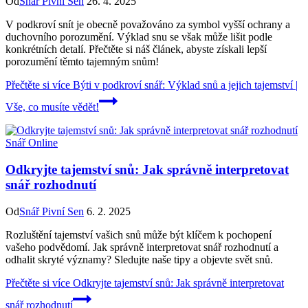
Od
Snář Pivní Sen
26. 4. 2025
V podkroví snít je obecně považováno za symbol vyšší ochrany a
duchovního porozumění. Výklad snu se však může lišit podle
konkrétních detalí. Přečtěte si náš článek, abyste získali lepší
porozumění těmto tajemným snům!
Přečtěte si více
Býti v podkroví snář: Výklad snů a jejich tajemství |
Vše, co musíte vědět!
Snář Online
Odkryjte tajemství snů: Jak správně interpretovat
snář rozhodnutí
Od
Snář Pivní Sen
6. 2. 2025
Rozluštění tajemství vašich snů může být klíčem k pochopení
vašeho podvědomí. Jak správně interpretovat snář rozhodnutí a
odhalit skryté významy? Sledujte naše tipy a objevte svět snů.
Přečtěte si více
Odkryjte tajemství snů: Jak správně interpretovat
snář rozhodnutí