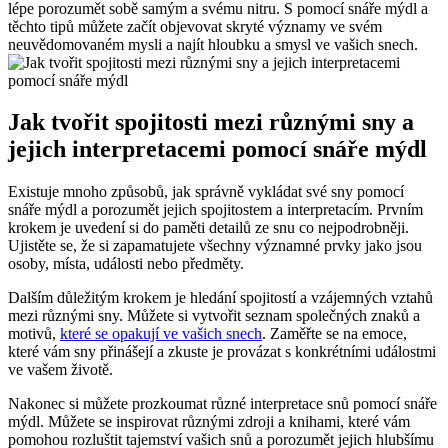
lépe porozumět sobě ⁣samým a svému ⁢nitru. S ⁣pomocí snáře mýdl a
těchto tipů můžete začít⁤ objevovat skryté významy ve svém
neuvědomovaném mysli‌ a najít hloubku a smysl ve vašich snech.
Jak tvořit⁢ spojitosti⁤ mezi různými sny ⁣a
‍jejich interpretacemi⁤ pomocí snáře ⁣mýdl
Existuje mnoho způsobů, jak správně vykládat své sny​ pomocí
snáře mýdl a‍ porozumět jejich‌ spojitostem‌ a interpretacím. Prvním
krokem je uvedení si do paměti detailů ze snu co nejpodrobněji.
Ujistěte se, že si zapamatujete všechny⁣ významné prvky jako ‍jsou
osoby,⁣ místa,⁣ události nebo předměty.
Dalším ‌důležitým krokem je hledání spojitostí a​ vzájemných ‌vztahů
mezi různými sny.‌ Můžete ‌si vytvořit ‍seznam společných znaků a
motivů,
které se ​opakují ⁤ve vašich‌ snech
. ⁣Zaměřte se na emoce,
které‌ vám sny přinášejí a‌ zkuste je ⁣provázat ‍s konkrétními událostmi‌
ve​ vašem životě.
Nakonec si můžete prozkoumat různé interpretace snů ⁢pomocí snáře
mýdl. Můžete‌ se ⁤inspirovat různými zdroji​ a ⁤knihami, které vám
pomohou rozluštit tajemství vašich snů a porozumět ⁣jejich hlubšímu