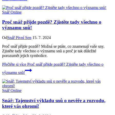
Snář Online
Proč snář přijde pozdě? Zjistěte tady všechno o
významu snů!
Od
Snář Pivní Sen
15. 7. 2024
Proč snář přijde pozdě? Možná se ptáte, co znamenají vaše sny.
Zjistěte tady všechno o významu snů a proč je tak důležité
porozumět jejich symbolice.
Přečtěte si více
Proč snář přijde pozdě? Zjistěte tady všechno o
významu snů!
Snář Online
Snář: Tajemství výkladu snů o nevěře a rozvodu,
které vás ohromí!