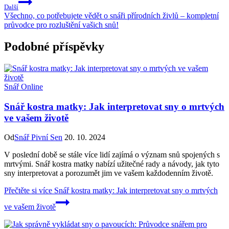
Další
Všechno, co potřebujete vědět o snáři přírodních živlů – kompletní
průvodce pro rozluštění vašich snů!
Podobné příspěvky
Snář Online
Snář kostra matky: Jak interpretovat sny o mrtvých
ve vašem životě
Od
Snář Pivní Sen
20. 10. 2024
V poslední době se stále více lidí zajímá o význam snů spojených s
mrtvými. Snář kostra matky nabízí užitečné rady a návody, jak tyto
sny interpretovat a porozumět jim ve vašem každodenním životě.
Přečtěte si více
Snář kostra matky: Jak interpretovat sny o mrtvých
ve vašem životě