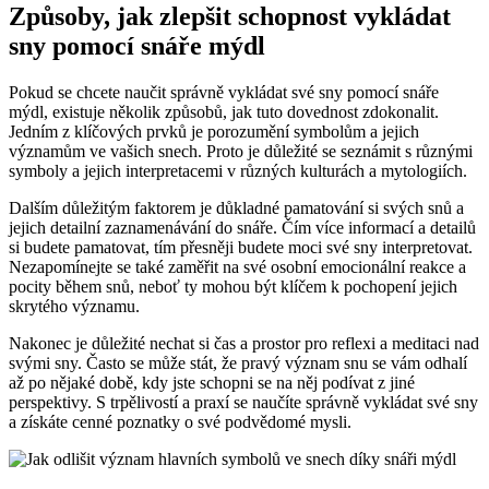
Způsoby, jak ⁣zlepšit schopnost vykládat
sny pomocí snáře mýdl
Pokud se chcete naučit správně vykládat své sny pomocí ⁤snáře
mýdl, ⁢existuje několik způsobů, jak tuto dovednost zdokonalit.
Jedním ⁣z klíčových prvků je porozumění symbolům ⁣a jejich
⁤významům ‌ve vašich snech. ⁢Proto je důležité se seznámit s různými⁢
symboly a jejich interpretacemi v různých kulturách a mytologiích.
Dalším ‌důležitým faktorem je důkladné pamatování si svých snů a
jejich detailní zaznamenávání do snáře. Čím více informací a detailů
si budete pamatovat, tím přesněji budete moci své sny interpretovat.
Nezapomínejte se také zaměřit na své osobní emocionální⁤ reakce a
pocity během snů, neboť ty ‌mohou​ být klíčem​ k pochopení jejich
skrytého významu.
Nakonec je⁣ důležité nechat ‌si⁣ čas ⁣a⁤ prostor pro reflexi⁢ a meditaci nad
svými sny. Často‌ se může stát, že pravý význam snu se vám odhalí
až po nějaké době,⁢ kdy jste​ schopni se na něj podívat z jiné
perspektivy. S trpělivostí‍ a praxí se naučíte správně​ vykládat ‍své sny
a získáte cenné poznatky​ o své‌ podvědomé mysli.