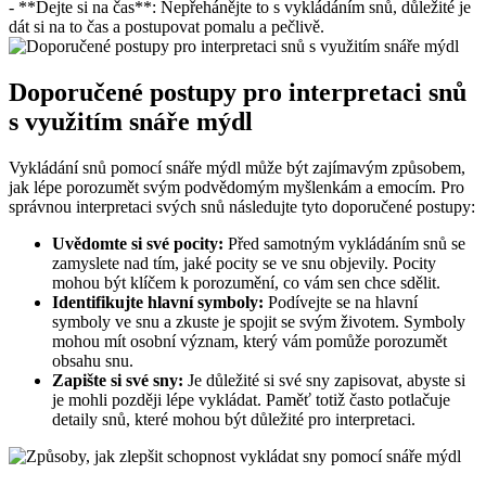
-⁣ **Dejte ‌si na čas**: Nepřehánějte ⁣to s vykládáním​ snů,⁢ důležité je
dát si​ na to ‍čas a postupovat pomalu a pečlivě.
Doporučené postupy pro interpretaci snů⁤
s využitím snáře mýdl
Vykládání ⁣snů pomocí⁤ snáře mýdl může být‍ zajímavým způsobem,
jak lépe porozumět ⁤svým podvědomým myšlenkám a emocím. Pro
správnou interpretaci svých snů následujte ​tyto doporučené postupy:
Uvědomte si své pocity:
Před ‍samotným vykládáním snů se
zamyslete nad tím, jaké pocity⁣ se ve snu objevily.⁣ Pocity
mohou být ⁤klíčem k porozumění, co vám ‌sen chce sdělit.
Identifikujte⁣ hlavní ‍symboly:
Podívejte ‌se na hlavní
symboly ve snu a ⁤zkuste je spojit se svým životem.⁢ Symboly
mohou‍ mít osobní význam, který‍ vám⁣ pomůže porozumět
obsahu‍ snu.
Zapište ⁤si své​ sny:
Je důležité si své sny zapisovat, abyste si
je mohli později lépe vykládat. Paměť totiž často potlačuje
detaily snů, které mohou‍ být důležité ​pro interpretaci.