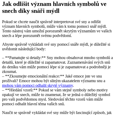
Jak odlišit‍ význam hlavních symbolů ve
⁢snech díky snáři mýdl
Pokud se chcete naučit správně​ interpretovat své ⁤sny a ⁢odlišit
‌význam hlavních symbolů, může‌ vám k​ tomu pomoci snář mýdl. ​
Tento ‍nástroj vám umožní⁢ porozumět skrytým významům ve ‌vašich
snech ‌a lépe porozumět svému podvědomí.
Abyste správně vykládali​ své sny pomocí snáře mýdl, je důležité si
uvědomit následující body:
– **Pamatujte si detaily:** Sny mohou ⁣obsahovat mnoho‍ symbolů a​
detailů, které je​ důležité‌ si ⁣zapamatovat. Zaznamenávání svých snů
do deníku vám‌ může pomoci lépe si je zapamatovat a podrobněji je
zkoumat.
– **Zkoumejte emocionální⁤ reakce:**⁢ Jaké​ emoce jste ve snu
prožívali? ‌Emoce ‌mohou být silným ukazatelem významu snu a ⁢
mohou vám pomoci ‍odhalit skryté významy
.
– **Hledání vzorů:** Pokud se vám stejné symboly nebo ⁤motivy
opakují‍ ve snech, může to​ znamenat, že se‍ jedná o ⁢důležitý symbol‌
pro vaši podvědomou mysl. Sledování těchto vzorů vám může‌
pomoci odhalit hlavní téma ⁢vašich snů.
Naučit‌ se správně ‍vykládat ⁣své sny může ​být fascinující způsob, jak