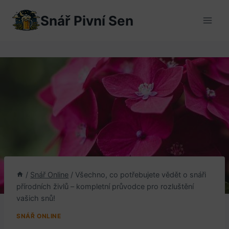
Přeskočit
Snář Pivní Sen
na
obsah
/
Snář Online
/
Všechno, co potřebujete vědět o snáři
přírodních živlů – kompletní průvodce pro rozluštění
vašich snů!
SNÁŘ ONLINE