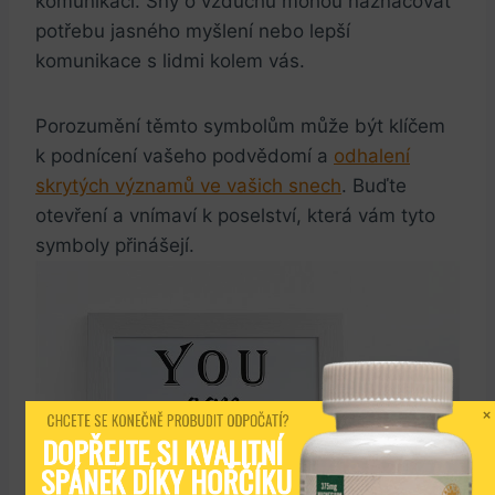
komunikaci. Sny o vzduchu mohou naznačovat
potřebu jasného myšlení nebo lepší
komunikace s lidmi kolem vás.
Porozumění těmto symbolům může být klíčem
k podnícení vašeho podvědomí a
odhalení
skrytých významů ve vašich snech
. Buďte
otevření a vnímaví k poselství, která vám tyto
symboly přinášejí.
CHCETE SE KONEČNĚ PROBUDIT ODPOČATÍ?
DOPŘEJTE SI KVALITNÍ 
SPÁNEK DÍKY HOŘČÍKU