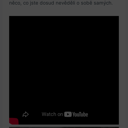
něco, co jste dosud nevěděli o sobě samých.