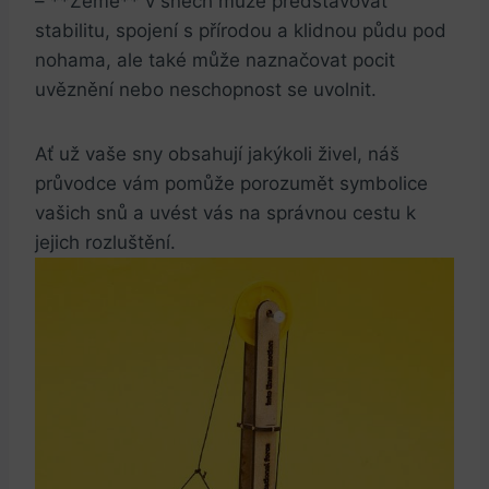
– **Země** v snech může představovat
stabilitu, spojení s přírodou a klidnou půdu pod
nohama, ale také může naznačovat pocit
uvěznění nebo neschopnost se uvolnit.
Ať už vaše sny obsahují jakýkoli živel, náš
průvodce vám pomůže porozumět symbolice
vašich snů a uvést vás na správnou cestu k
jejich rozluštění.