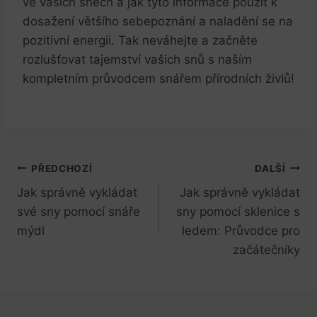
ve vašich snech a jak tyto informace použít k
dosažení většího sebepoznání a naladění se na
pozitivní energii. Tak neváhejte a začněte
rozlušťovat tajemství vašich snů s naším
kompletním průvodcem snářem přírodních živlů!
Navigace
PŘEDCHOZÍ
DALŠÍ
Jak správně vykládat
Jak správně vykládat
pro
své sny pomocí snáře
sny pomocí sklenice s
příspěvek
mýdl
ledem: Průvodce pro
začátečníky