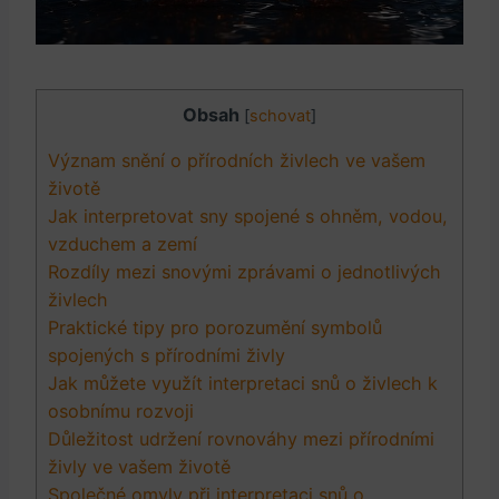
Obsah
[
schovat
]
Význam snění o přírodních živlech ve vašem
životě
Jak interpretovat sny spojené s ohněm, vodou,
vzduchem a zemí
Rozdíly mezi snovými zprávami o jednotlivých
živlech
Praktické tipy pro porozumění symbolů
spojených s přírodními živly
Jak můžete využít interpretaci snů o živlech k
osobnímu rozvoji
Důležitost udržení rovnováhy mezi přírodními
živly ve vašem životě
Společné omyly při interpretaci snů o