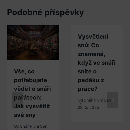
Podobné příspěvky
Vysvětlení
snů: Co
znamená,
když ve snáři
Vše, co
sníte o
potřebujete
padáku z
vědět o snáři
práce?
pařátech:
Od
Snář Pivní Sen
Jak vysvětlit
22. 5. 2025
své sny
Od
Snář Pivní Sen