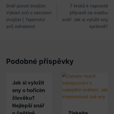
Snář porod dvojčat:
7 kroků k naprosté
pro
Výklad snů o narození
přípravě na svatbu
příspěvek
dvojčat | Tajemství
snář: Jak si vyložit sny
snů odhaleno!
správně?
Podobné příspěvky
Jak si vyložit
sny o hořícím
člověku?
Nejlepší snář
v češtině
Získejte