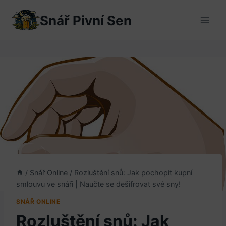
Přeskočit
Snář Pivní Sen
na
obsah
/
Snář Online
/
Rozluštění snů: Jak pochopit kupní
smlouvu ve snáři | Naučte se dešifrovat své sny!
SNÁŘ ONLINE
Rozluštění snů: Jak