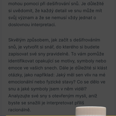
mohou pomoci při dešifrování snů. Je důležité
si uvědomit, že každý detail ve snu může mít
svůj význam a že se nemusí vždy jednat o
doslovnou interpretaci.
Skvělým způsobem, jak začít s dešifrováním
snů, je vytvořit si snář, do kterého si budete
zapisovat své sny pravidelně. To vám pomůže
identifikovat opakující se motivy, symboly nebo
emoce ve vašich snech. Dále je důležité si klást
otázky, jako například: Jaký měl sen vliv na mé
emocionální nebo fyzické stavy? Co se dělo ve
snu a jaké symboly jsem v něm viděl?
Analyzujte své sny s otevřeným mysli, aniž
byste se snažili je interpretovat příliš
racionálně.