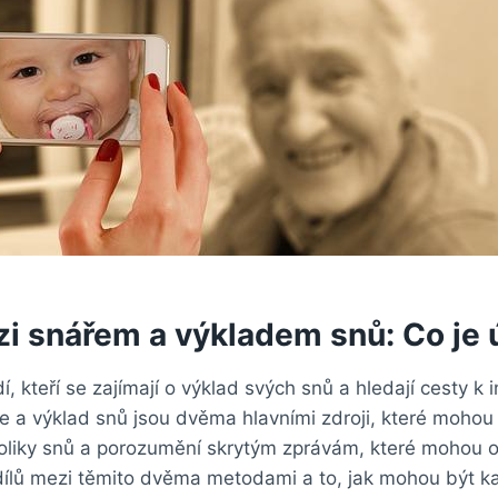
zi snářem a výkladem snů: Co je 
í, kteří se zajímají o výklad svých snů a hledají cesty k 
ře a výklad snů jsou dvěma hlavními zdroji, které mohou
oliky snů a porozumění skrytým zprávám, které mohou 
zdílů mezi těmito dvěma metodami a to, jak mohou být k