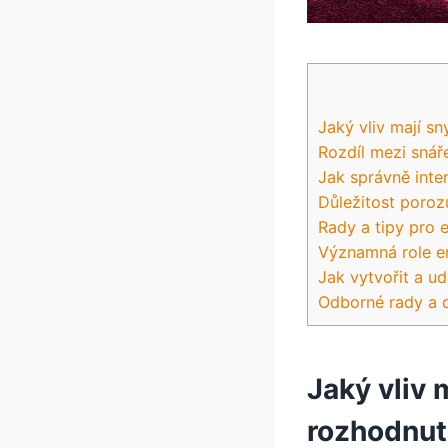
Jaký vliv mají sn
Rozdíl mezi snář
Jak správně inte
Důležitost poroz
Rady a tipy pro 
Významná role em
Jak vytvořit a u
Odborné rady a 
Jaký vliv 
rozhodnut