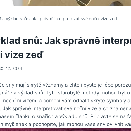
ř a výklad snů: Jak správně interpretovat své noční vize zeď
ýklad snů: Jak správně interp
í vize zeď
30. 12. 2024
še sny mají skryté významy a chtěli byste je lépe poro
o snáře a výklad snů. Tyto starobylé metody mohou být 
 nočními vizemi a pomoci vám odhalit skryté symboly a 
. Jak správně interpretovat své noční vize a co znamena
našem článku o snářích a výkladu snů. Připravte se na fa
 myšlenek a pochopíte, jak mohou vaše sny ovlivnit váš