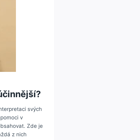
účinnější?
interpretaci svých
 pomoci v
obsahovat. Zde je
aždá z nich