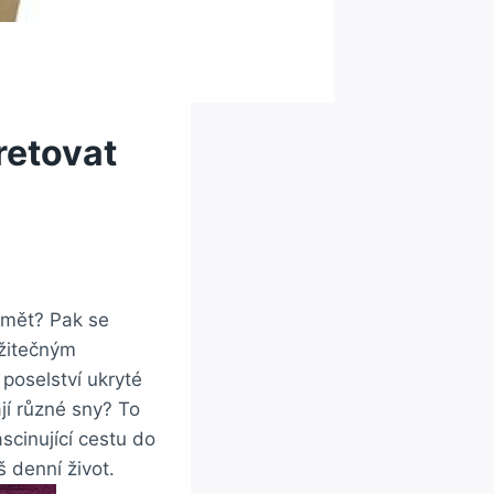
retovat
zumět? Pak se
užitečným
poselství ukryté
jí různé sny? To
scinující cestu do
 denní život.