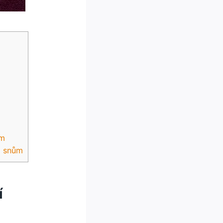
ím
m snům
í