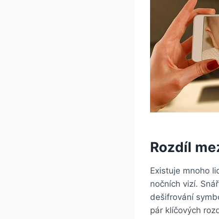
Rozdíl me
Existuje mnoho lid
nočních vizí. Sná
dešifrování symb
pár klíčových ro