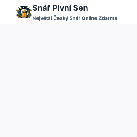
Přeskočit
Snář Pivní Sen
na
Největší Český Snář Online Zdarma
obsah