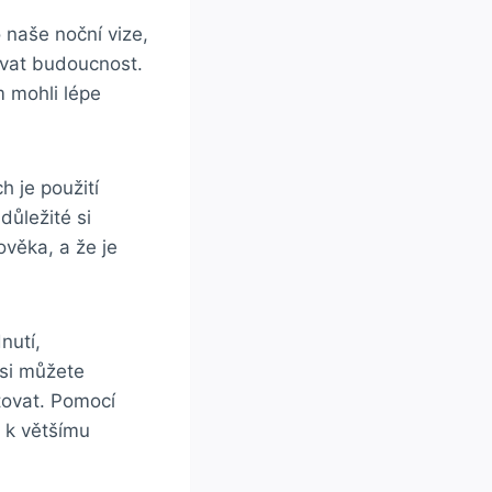
 naše noční vize,
vat budoucnost.
m mohli lépe
h je použití
důležité si
věka, a že je
nutí,
 si můžete
tovat. Pomocí
u k většímu