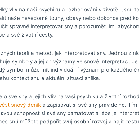
ký vliv na naši psychiku a rozhodování v životě. Jsou to
lit naše nevědomé touhy, obavy nebo dokonce prediko
učit správně interpretovat sny a porozumět jim, abycho
e a své životní cesty.
zných teorií a metod, jak interpretovat sny. Jednou z nic
huje symboly a jejich významy ve snové interpretaci. Je 
dý symbol může mít individuální význam pro každého člo
ahu kontext snu a aktuální situaci snílka.
o své sny a jejich vliv na vaši psychiku a životní rozhod
vést snový deník
a zapisovat si své sny pravidelně. Tím
 svou schopnost si své sny pamatovat a lépe je interpre
ace snů můžete podpořit svůj osobní rozvoj a najít cest