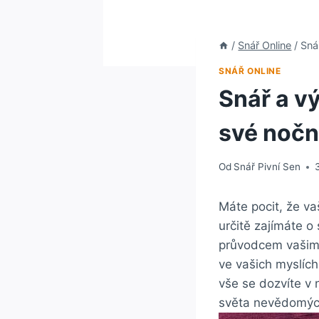
/
Snář Online
/
Sná
SNÁŘ ONLINE
Snář a v
své nočn
Od
Snář Pivní Sen
Máte pocit, že va
určitě zajímáte 
průvodcem vašimi
ve vašich myslích
vše se dozvíte v 
světa nevědomých