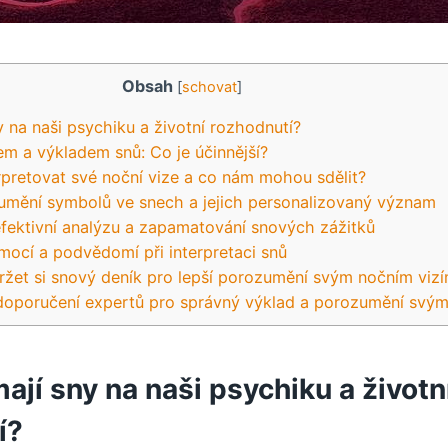
Obsah
[
schovat
]
y na naši psychiku a životní rozhodnutí?
em a výkladem snů: Co je účinnější?
rpretovat své noční vize a co nám mohou sdělit?
umění symbolů ve snech a jejich personalizovaný význam
efektivní analýzu a zapamatování snových zážitků
ocí a podvědomí při interpretaci snů
držet si snový deník pro lepší porozumění svým nočním viz
doporučení expertů pro správný výklad a porozumění svý
mají sny na naši psychiku a životn
í?