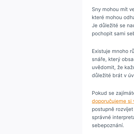
Sny mohou mít vel
které mohou odha
Je důležité se na
pochopit sami seb
Existuje mnoho rů
snáře, který obsa
uvědomit, že kaž
důležité brát v úv
Pokud se zajímáte 
doporučujeme si 
postupně rozvíjet
správné interpret
sebepoznání.