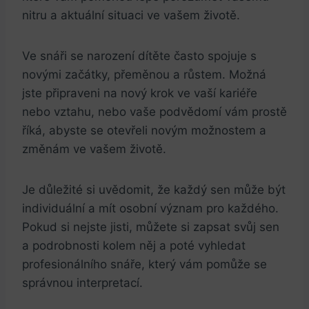
nitru a aktuální situaci⁣ ve​ vašem ⁢životě.
Ve snáři ‌se⁤ narození dítěte často spojuje s​
novými⁤ začátky, ‍přeměnou‍ a ​růstem. Možná
jste připraveni ‍na nový krok ve ⁣vaší kariéře​
nebo vztahu, nebo vaše podvědomí vám prostě
říká, abyste se otevřeli novým možnostem a
změnám ⁤ve vašem⁢ životě.
Je důležité si uvědomit, že každý sen může být
individuální⁣ a mít osobní ‍význam pro⁤ každého.
‌Pokud ⁣si nejste jisti, můžete si⁤ zapsat svůj sen
a⁣ podrobnosti ⁤kolem něj ⁣a poté ‍vyhledat
‍profesionálního ‍snáře, který vám pomůže se
správnou interpretací.