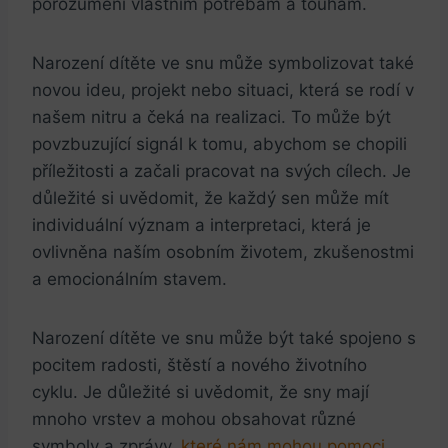
porozumění vlastním potřebám ‌a ⁤touhám.
Narození dítěte ve snu může symbolizovat také
novou ideu, projekt nebo situaci,​ která se rodí v
našem nitru a čeká na ⁢realizaci. To může být
povzbuzující signál ‍k tomu, abychom se ​chopili‍
příležitosti a začali pracovat na svých cílech. Je
důležité si uvědomit, že ⁢každý sen⁤ může ⁣mít
individuální význam a interpretaci,‍ která je
ovlivněna⁣ naším osobním životem, zkušenostmi
a​ emocionálním stavem.
Narození dítěte ve snu může být také spojeno s
pocitem ‍radosti, ⁣štěstí a nového životního
cyklu. Je důležité si uvědomit, že sny mají
mnoho⁤ vrstev ⁢a mohou obsahovat​ různé
⁣symboly a ‌zprávy,​
které nám mohou⁢ pomoci