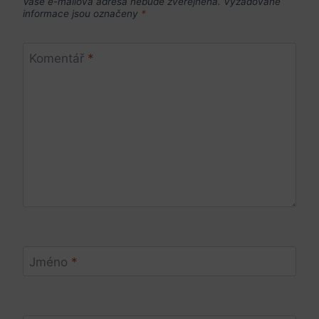
Vaše e-mailová adresa nebude zveřejněna.
Vyžadované
informace jsou označeny
*
Komentář
*
Jméno
*