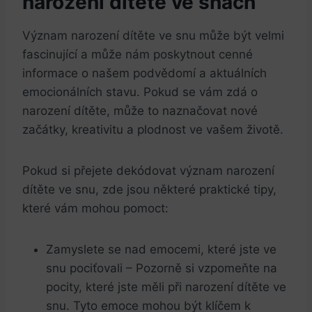
narození dítěte ⁢ve snách
Význam narození dítěte ve snu může být velmi
fascinující a může nám poskytnout cenné
informace o ‍našem podvědomí a aktuálních
emocionálních stavu. Pokud‍ se ⁤vám ⁣zdá o
narození dítěte, může‌ to⁣ naznačovat nové
začátky, ​kreativitu​ a plodnost ⁣ve vašem⁢ životě.
Pokud si⁤ přejete dekódovat význam narození ​
dítěte ve snu, zde ‍jsou některé praktické tipy,
které vám mohou pomoct:
Zamyslete se ⁣nad​ emocemi,‍ které ‌jste ve
snu⁤ pociťovali – Pozorně si vzpomeňte na
pocity, ⁢které ‍jste⁣ měli při narození​ dítěte ve
snu. Tyto emoce mohou být ​klíčem k