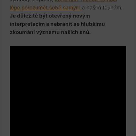
⁤lépe porozumět sobě samým
‍a ​našim ‌touhám. ⁤
Je důležité být otevřený novým
interpretacím a nebránit se hlubšímu
zkoumání ⁣významu našich snů.