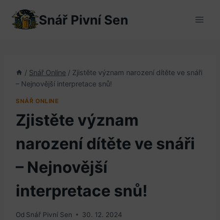
Přeskočit
Snář Pivní Sen
na
obsah
/
Snář Online
/
Zjistěte význam narození dítěte ve snáři
– Nejnovější interpretace snů!
SNÁŘ ONLINE
Zjistěte význam
narození dítěte ve snáři
– Nejnovější
interpretace snů!
Od
Snář Pivní Sen
30. 12. 2024