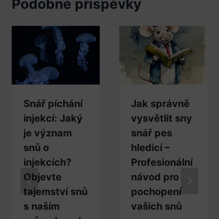
Podobné příspěvky
Snář píchání
Jak správně
injekcí: Jaký
vysvětlit sny
je význam
snář pes
snů o
hledicí –
injekcích?
Profesionální
Objevte
návod pro
tajemství snů
pochopení
s naším
vašich snů