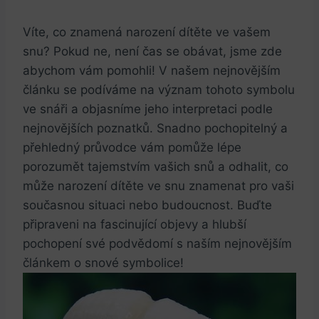
Víte, co znamená narození dítěte ve vašem
snu?​ Pokud ne, není⁢ čas se obávat, ⁣jsme ​zde
abychom⁤ vám pomohli! V našem nejnovějším ​
článku se podíváme na význam tohoto symbolu​
ve snáři a ⁤objasníme jeho⁤ interpretaci podle
nejnovějších poznatků. Snadno⁣ pochopitelný a
přehledný průvodce ‍vám ⁣pomůže lépe
porozumět tajemstvím vašich snů a odhalit,​ co‍
může narození dítěte ve snu znamenat pro vaši
současnou situaci nebo budoucnost. Buďte
připraveni na⁢ fascinující‌ objevy ‌a hlubší
‍pochopení ‍své podvědomí‍ s naším nejnovějším
článkem ​o ⁣snové⁣ symbolice!