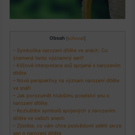
Obsah
[
schovat
]
– Symbolika narození dítěte ve ‌snách: Co
znamená tento ‌významný ⁢sen?
-​ Klíčové ⁣interpretace ⁣snů spojené s⁢ narozením
dítěte
– Nové perspektivy na význam narození dítěte
ve snáři
– Jak porozumět hlubšímu poselství snu o
narození dítěte
– Rozluštění symbolů ​spojených s narozením
dítěte ve vašich snech
– Zjistěte, co vám chce⁤ podvědomí sdělit​ skrze
sen o narození dítěte