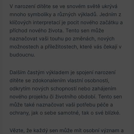
V ‍narození⁣ dítěte se ve ⁤snovém světě ​ukrývá
mnoho symboliky a různých výkladů. Jedním z
klíčových ‍interpretací ⁤je pocit nového začátku a
příchod nového života. ‌Tento sen může
naznačovat​ vaši touhu po změnách,⁤ nových
možnostech a příležitostech, které vás⁣ čekají v
budoucnu.
Dalším častým ⁤výkladem je ⁣spojení narození
dítěte se ⁤zdokonalením vlastní osobnosti,
⁢odkrytím nových schopností nebo zahájením
nového projektu či životního období. Tento sen​
může také naznačovat vaši potřebu ‌péče a
ochrany, jak o sebe samotné, tak o své blízké.
Vězte, že každý sen může mít osobní význam‌ a