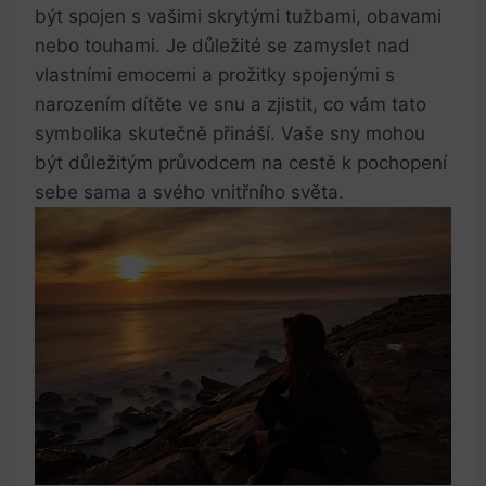
být spojen s vašimi​ skrytými tužbami, obavami
nebo touhami. Je důležité se ⁤zamyslet nad
vlastními emocemi‌ a ‍prožitky spojenými‍ s
narozením dítěte ve⁤ snu a zjistit, co vám tato
symbolika skutečně přináší. Vaše sny⁣ mohou
být důležitým ⁢průvodcem na cestě k pochopení⁣
sebe ⁤sama a svého ⁣vnitřního světa.