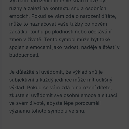
Význam narození dítěte ve snáři může být
různý a záleží na kontextu snu a ⁣osobních ​
emocích. Pokud se vám ‍zdá o narození dítěte,
může to naznačovat vaše tužby ⁢po ⁤novém
začátku, touhu po plodnosti nebo⁣ očekávání
změn v životě. Tento symbol může⁢ být také‍
spojen s emocemi jako radost, naděje a⁣ štěstí v
budoucnosti.
Je důležité⁤ si uvědomit, že výklad snů je
subjektivní a každý jedinec může mít odlišný
výklad. Pokud se vám zdá o narození dítěte,
zkuste ‌si‍ uvědomit ⁢své⁢ osobní emoce ‍a‌ situaci
ve svém životě, abyste lépe porozuměli‍
významu‌ tohoto symbolu ve snu.