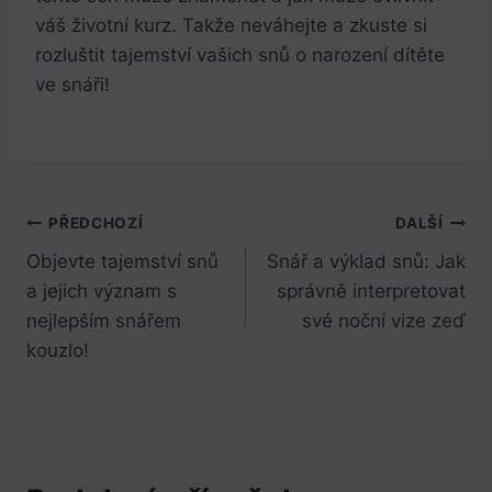
⁣váš životní​ kurz. Takže neváhejte a zkuste si
rozluštit tajemství ‌vašich snů o narození dítěte
ve snáři!
Navigace
PŘEDCHOZÍ
DALŠÍ
Objevte tajemství snů
Snář a výklad snů: Jak
pro
a jejich význam s
správně interpretovat
příspěvek
nejlepším snářem
své noční vize zeď
kouzlo!