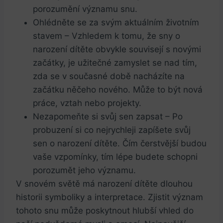
porozumění⁣ významu snu.
Ohlédněte ‍se za svým aktuálním životním
stavem – ⁣Vzhledem​ k tomu, že sny o
‍narození dítěte obvykle souvisejí s⁣ novými
⁣začátky, ⁣je užitečné zamyslet se nad tím,
zda se v současné době nacházíte na
začátku něčeho nového. Může‍ to být nová
práce, vztah nebo projekty.
Nezapomeňte ⁤si svůj sen ⁤zapsat – Po
probuzení si co nejrychleji zapíšete svůj
sen o narození dítěte. Čím ⁣čerstvější budou
vaše vzpomínky, tím lépe ⁢budete schopni
porozumět ⁤jeho významu.
⁢V snovém světě​ má narození ⁤dítěte ‌dlouhou
historii symboliky a interpretace. Zjistit význam
tohoto snu může poskytnout hlubší⁣ vhled do