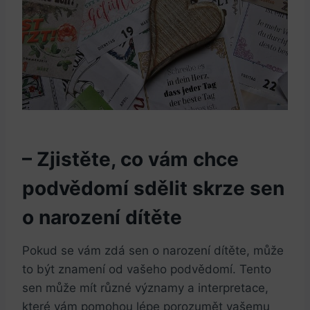
– Zjistěte, co vám chce⁤
podvědomí sdělit​ skrze sen
o narození dítěte
Pokud ⁣se vám zdá sen o narození dítěte, může
‍to⁤ být znamení od vašeho‌ podvědomí. Tento ​
sen ⁢může mít různé významy ‌a interpretace,
které vám pomohou lépe porozumět vašemu