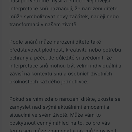
naší ⁢podvědomé ⁢mysli ​a emocí. Nejnovější
interpretace snů naznačují, že narození dítěte
může symbolizovat nový začátek, naději nebo
transformaci v našem životě.
Podle snářů může narození dítěte také
představovat plodnost, kreativitu nebo potřebu
ochrany a péče. Je‍ důležité si uvědomit, ‌že
interpretace snů mohou⁤ být velmi individuální⁢ a
⁢závisí na ⁤kontextu snu a​ osobních ​životních
okolnostech každého jednotlivce.
Pokud se vám zdá o narození dítěte, zkuste se⁣
zamyslet⁣ nad svými ​aktuálními emocemi a
situacími ve svém životě. Může vám to
poskytnout cenný ‍náhled na ⁣to, co ⁣pro⁣ vás
tento sen může⁢ znamenat a jak může ovlivnit