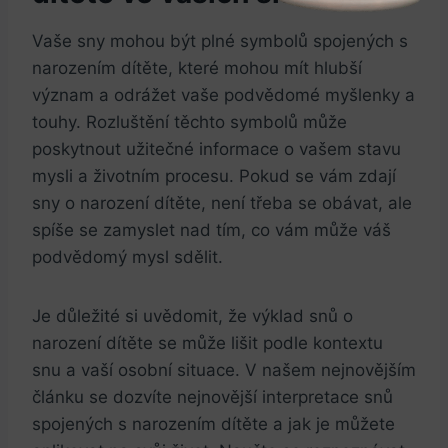
Vaše sny mohou být​ plné symbolů spojených s
narozením dítěte, ⁤které mohou⁣ mít hlubší
význam a odrážet‌ vaše podvědomé myšlenky⁣ a
touhy. Rozluštění ‌těchto symbolů ⁢může
poskytnout užitečné informace​ o‌ vašem​ stavu
‌mysli a životním procesu. Pokud se vám⁣ zdají
sny ‍o narození dítěte, není třeba se ⁣obávat, ale
‌spíše se zamyslet nad tím,⁤ co vám může⁤ váš
podvědomý mysl sdělit.
Je důležité si uvědomit, že ‍výklad snů ‍o
narození dítěte​ se může lišit podle ​kontextu
snu a vaší ⁣osobní situace. V ⁤našem nejnovějším⁤
článku ‌se dozvíte ‍nejnovější interpretace​ snů⁤
spojených s narozením dítěte‍ a jak je můžete