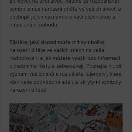
aplikovat na ⁣svůj život. Naučte se rozpoznávat
symbolismus narození dítěte ve vašich snech a
pochopit jejich význam pro vaši psychickou a
emocionální ⁤pohodu.
Zjistěte, jaký dopad může mít symbolika
narození dítěte ve vašich snech na vaše⁤
rozhodování a jak můžete využít ‌tuto‍ informaci
k osobnímu růstu ⁢a seberozvoji. Poznejte hlubší
význam ⁣vašich snů a rozluštěte ⁣tajemství, která
​vám​ vaše podvědomí‌ sděluje skrytými symboly
narození dítěte!